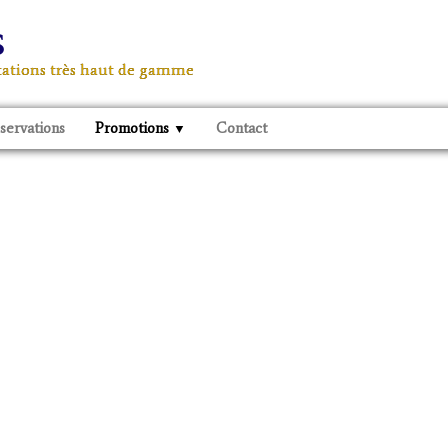
s
stations très haut de gamme
éservations
Promotions
Contact
▼
Demande de disponibilités